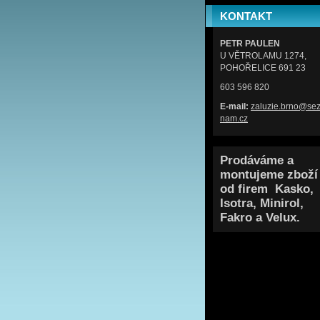
KONTAKT
PETR PAULEN
U VĚTROLAMU 1274,
POHOŘELICE 691 23
603 596 820
E-mail:
zaluzie.
brno@se
nam.cz
Prodáváme a
montujeme zboží
od firem Kasko,
Isotra, Minirol,
Fakro a Velux.