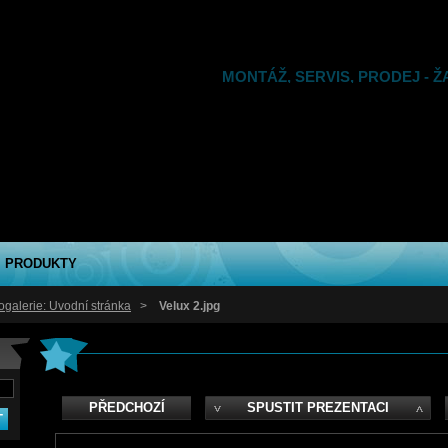
MONTÁŽ, SERVIS, PRODEJ - Ž
SÍTĚ PETR PAULEN BRNO = KV
SERVIS
PRODUKTY
ogalerie: Úvodní stránka
>
Velux 2.jpg
PŘEDCHOZÍ
SPUSTIT PREZENTACI